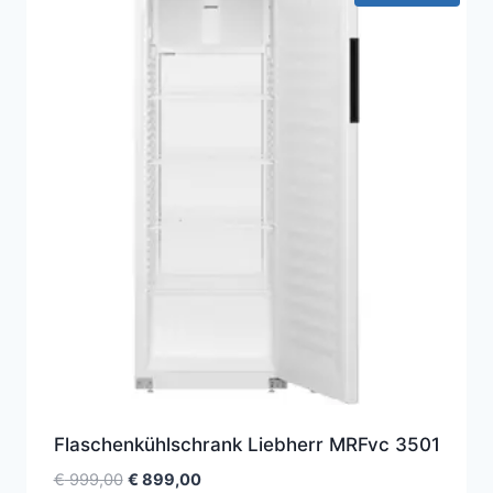
Flaschenkühlschrank Liebherr MRFvc 3501
Ursprünglicher
Aktueller
€
999,00
€
899,00