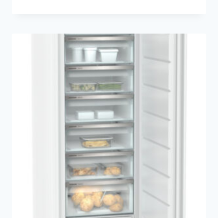
Preis
Preis
war:
ist:
€ 999,00
€ 899,00.