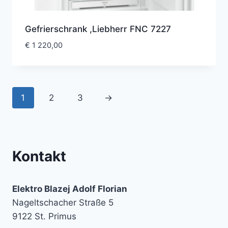
Gefrierschrank ,Liebherr FNC 7227
€
1 220,00
1
2
3
→
Kontakt
Elektro Blazej Adolf Florian
Nageltschacher Straße 5
9122 St. Primus